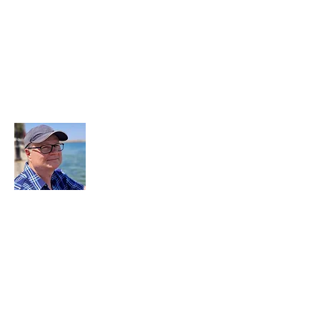
Om
Stephan har drømt om at skrive en bog
siden han gik i skole. Men det var først i
2017, 53 år gammel, at han skrev det
allerførste udkast til sin allerførste
fortælling.
Han har grundlæggende tre store