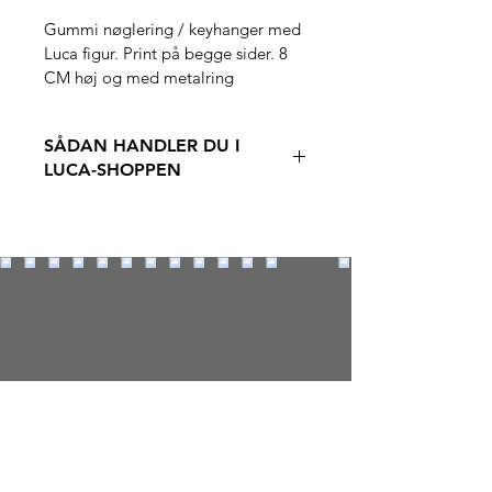
Gummi nøglering / keyhanger med 
Luca figur. Print på begge sider. 8 
CM høj og med metalring
SÅDAN HANDLER DU I
LUCA-SHOPPEN
1) Skriv en mail (til 
stephanrandahl@gmail.com) eller 
send en sms (til 20243905) med din 
bestilling. HUSK dit navn og din 
adresse!
2) Du modtager et tilbud inkl. fragt
3) Ønsker du at købe, svarer du "ja 
tak" til tilbuddet og sender beløbet 
på MobilePay til 20243905
4) Du modtager dine varer efter få 
dage