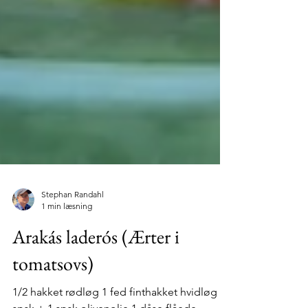
Stephan Randahl
1 min læsning
Arakás laderós (Ærter i