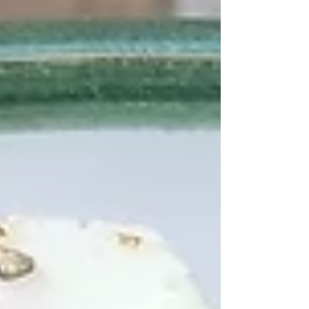
godt - og lad gerne salaten stå ved
stuetemp. i