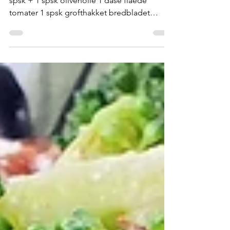
tomatsovs)
1/2 hakket rødløg 1 fed finthakket hvidløg 8
spsk + 1 spsk olivenolie 1 dåse flåede
tomater 1 spsk grofthakket bredbladet
persille 1 spsk grofthakket dild 1/2 tsk sukker
1/2 tsk groft salt 1 knivspids friskkværnet
peber 750 g ærter 100 g feta 1 spsk oregano
Steg løg og hvidløg kort i 8 spsk olie Kom
tomaterne i. Tilsæt persille, dild, sukker, salt
og peber Lad sovsen koge ind, under svag
varme, i omkring 1/2 time Flyt gryden af
varmen. Hæld ærterne i. Bland sovs og ærter
go