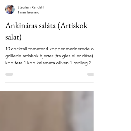
Stephan Randahl
1 min læsning
Ankináras saláta (Artiskok
salat)
10 cocktail tomater 4 kopper marinerede og
grillede artiskok hjerter (fra glas eller dåse) 1
kop feta 1 kop kalamata oliven 1 rødløg 2
fed hvidløg 2 tsk tørret oregano 1 tsk frisk
dild 2 tsk olivenolie Groft urtesalt og
friskkværnet peber Del tomaterne i halve og
skær artiskokkerne i lidt mindre stykker
Smuldr fetaen, udsten og skær oliven i
skiver. Rødløg skæres i tynde både, hvidløg
presses. Hak dild Bland alle ingredienserne